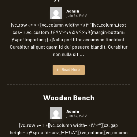
Admin
juin 10, 2017
[vc_row 0= » »][vc_column width= »1/3″][vc_column_text
css= ».vc_custom_1497307579609{margin-bottom:
40px !important;} »]Nulla porttitor accumsan tincidunt.
Curabitur aliquet quam id dui posuere blandit. Curabitur
non nulla sit ...
Read More
Wooden Bench
Admin
juin 10, 2017
[vc_row 0= » »][vc_column width= »2/3″][cz_gap
height= »30px » id= »cz_33118″][/vc_column][vc_column