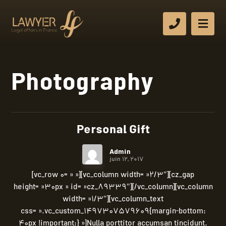
Photography
Personal Gift
Admin
juin 12, 2017
[vc_row 0= » »][vc_column width= »2/3″][cz_gap
height= »30px » id= »cz_89339″][/vc_column][vc_column
width= »1/3″][vc_column_text
css= ».vc_custom_1497307579609{margin-bottom:
40px !important;} »]Nulla porttitor accumsan tincidunt.