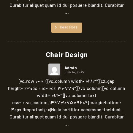
Curabitur aliquet quam id dui posuere blandit. Curabitur
...
Read More
Chair Design
Admin
juin 10, 2017
[vc_row 0= » »][vc_column width= »2/3″][cz_gap
height= »30px » id= »cz_34779″][/vc_column][vc_column
width= »1/3″][vc_column_text
css= ».vc_custom_1497307579609{margin-bottom:
40px !important;} »]Nulla porttitor accumsan tincidunt.
Curabitur aliquet quam id dui posuere blandit. Curabitur
...