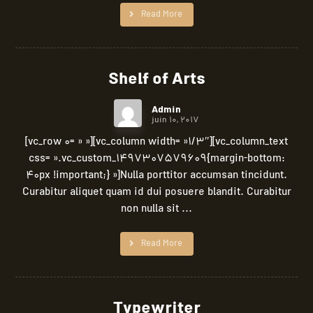
Read More
Shelf of Arts
Admin
juin 10, 2017
[vc_row 0= » »][vc_column width= »1/3″][vc_column_text
css= ».vc_custom_1497307579609{margin-bottom:
40px !important;} »]Nulla porttitor accumsan tincidunt.
Curabitur aliquet quam id dui posuere blandit. Curabitur
non nulla sit ...
Read More
Typewriter