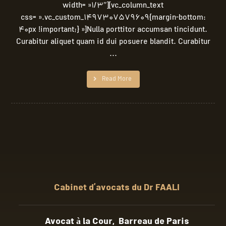
width= »1/3″][vc_column_text
css= ».vc_custom_1497307579609{margin-bottom:
40px !important;} »]Nulla porttitor accumsan tincidunt.
Curabitur aliquet quam id dui posuere blandit. Curabitur
...
Read More
Cabinet d’avocats du Dr FAALI
Avocat à la Cour, Barreau de Paris