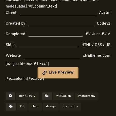
convallis quis ac lectus. Donec sollicitudin molestie
malesuada.[/vc_column_text]
Client
Austin
Created by
Codevz
Completed
27 June 2017
Skills
HTML / CSS / JS
Website
xtratheme.com
[cz_gap id= »cz_46600″]
Live Preview
[/vc_column][/vc_row]
juin 10, 2017
3D Design
Photography
3d
chair
design
inspiration