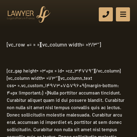
[vc_row 0= » »][vc_column width= »2/3″]
[cz_gap height= »30px » id= »cz_34779″][/vc_column]
[vc_column width= »1/3″][vc_column_text
css= ».vc_custom_1497307579609{margin-bottom:
40px !important;} »]Nulla porttitor accumsan tincidunt.
Curabitur aliquet quam id dui posuere blandit. Curabitur
non nulla sit amet nisl tempus convallis quis ac lectus.
Donec sollicitudin molestie malesuada. Curabitur arcu
erat, accumsan id imperdiet et, porttitor at sem donec
sollicitudin. Curabitur non nulla sit amet nisl tempus