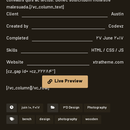
convallis quis ac lectus. Donec sollicitudin molestie
malesuada.[/vc_column_text]
Client
Austin
Created by
Codevz
Completed
27 June 2017
Skills
HTML / CSS / JS
Website
xtratheme.com
[cz_gap id= »cz_22284″]
Live Preview
[/vc_column][/vc_row]
juin 10, 2017
3D Design
Photography
bench
design
photography
wooden