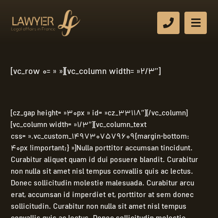
[vc_row 0= » »][vc_column width= »2/3″]
[cz_gap height= »30px » id= »cz_33118″][/vc_column]
[vc_column width= »1/3″][vc_column_text
css= ».vc_custom_1497307579609{margin-bottom:
40px !important;} »]Nulla porttitor accumsan tincidunt.
Curabitur aliquet quam id dui posuere blandit. Curabitur
non nulla sit amet nisl tempus convallis quis ac lectus.
Donec sollicitudin molestie malesuada. Curabitur arcu
erat, accumsan id imperdiet et, porttitor at sem donec
sollicitudin. Curabitur non nulla sit amet nisl tempus