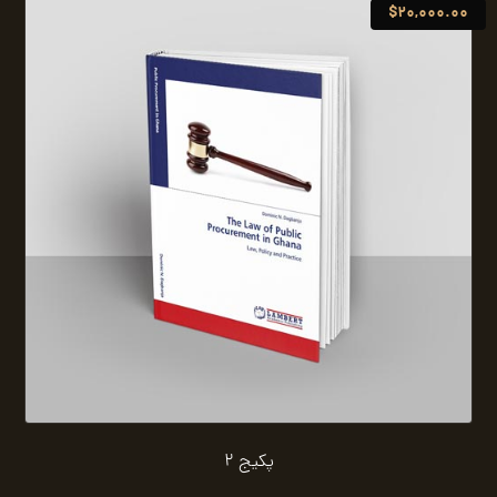
$
20,000.00
پکیج 2