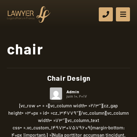
chair
Chair Design
Admin
juin 10, 2017
[vc_row 0= » »][vc_column width= »2/3″][cz_gap
height= »30px » id= »cz_34779″][/vc_column][vc_column
width= »1/3″][vc_column_text
css= ».vc_custom_1497307579609{margin-bottom:
40px !important;} »]Nulla porttitor accumsan tincidunt.