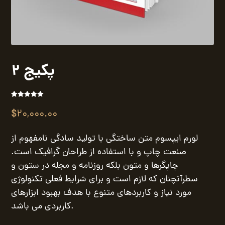
پکیج 2
Noté
1
5.00
sur 5 basé
$
20,000.00
sur
notation
client
لورم ایپسوم متن ساختگی با تولید سادگی نامفهوم از
صنعت چاپ و با استفاده از طراحان گرافیک است.
چاپگرها و متون بلکه روزنامه و مجله در ستون و
سطرآنچنان که لازم است و برای شرایط فعلی تکنولوژی
مورد نیاز و کاربردهای متنوع با هدف بهبود ابزارهای
کاربردی می باشد.