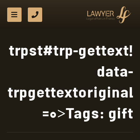
!trpst#trp-gettext
data-
trpgettextoriginal
=0>Tags:
gift