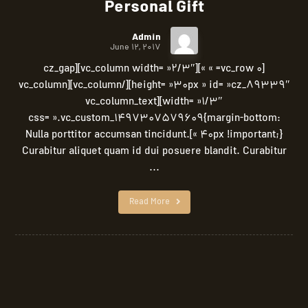
Personal Gift
Admin
June 12, 2017
[vc_row 0= » »][vc_column width= »2/3″][cz_gap
height= »30px » id= »cz_89339″][/vc_column][vc_column
width= »1/3″][vc_column_text
css= ».vc_custom_1497307579609{margin-bottom:
40px !important;} »]Nulla porttitor accumsan tincidunt.
Curabitur aliquet quam id dui posuere blandit. Curabitur
...
Read More