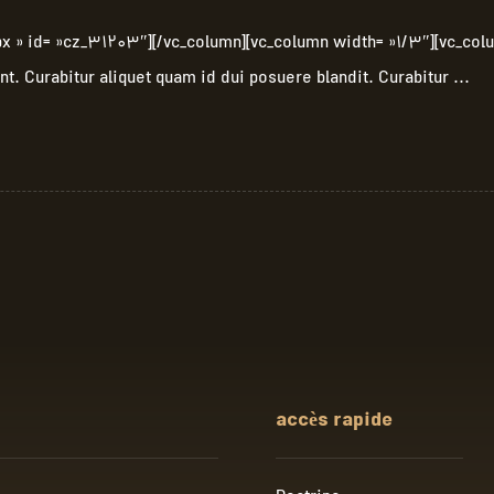
30px » id= »cz_31203″][/vc_column][vc_column width= »1/3″][vc
t. Curabitur aliquet quam id dui posuere blandit. Curabitur ...
accès rapide