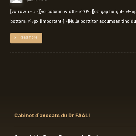
juin 12, 2017
[vc_row 0= » »][vc_column width= »2/3″][cz_gap height= »
bottom: 40px !important;} »]Nulla porttitor accumsan tincidun
Read More
Cabinet d’avocats du Dr FAALI