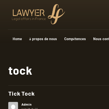
Home
à propos de nous
Compétences
Nous con
tock
Tick Tock
Admin