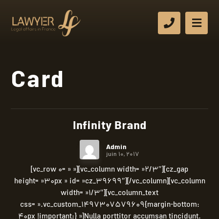
Card
Infinity Brand
Admin
juin 10, 2017
[vc_row 0= » »][vc_column width= »2/3″][cz_gap
height= »30px » id= »cz_39699″][/vc_column][vc_column
width= »1/3″][vc_column_text
css= ».vc_custom_1497307579609{margin-bottom:
40px !important;} »]Nulla porttitor accumsan tincidunt.